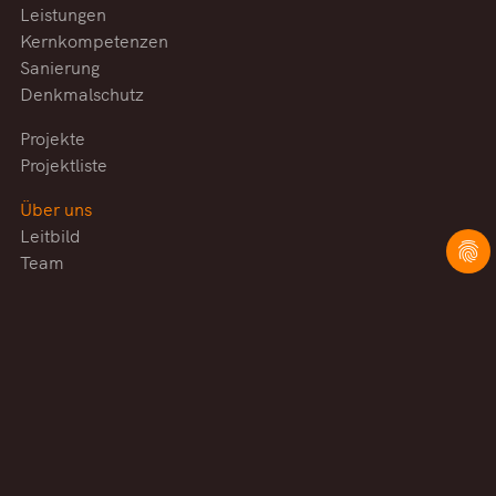
Leistungen
Kernkompetenzen
Sanierung
Denkmalschutz
Projekte
Projektliste
Über uns
Leitbild
Team
Auszubildende
Praktikanten
Exkursionen
Aktuelles
Kontakt
Anfahrt
Impressum
Datenschutz